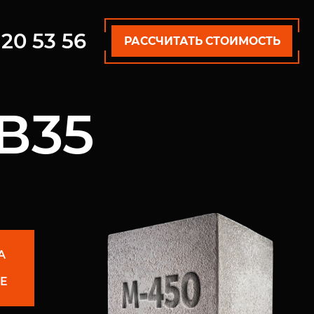
20 53 56
2
РАССЧИТАТЬ СТОИМОСТЬ
В35
А
Е