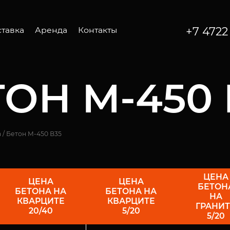
+7 472
тавка
Аренда
Контакты
омиксер
Автомиксер
ононасос
Бетононасос
ОН M-450 
та
Лента
а
/
Бетон M-450 В35
ЦЕНА
ЦЕНА
ЦЕНА
БЕТОН
БЕТОНА НА
БЕТОНА НА
НА
КВАРЦИТЕ
КВАРЦИТЕ
ГРАНИТ
20/40
5/20
5/20