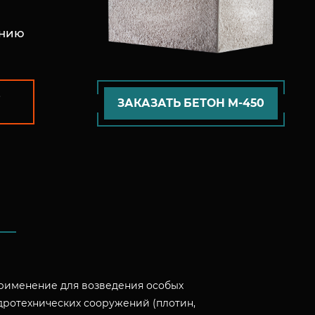
анию
.
ЗАКАЗАТЬ БЕТОН M-450
применение для возведения особых
идротехнических сооружений (плотин,